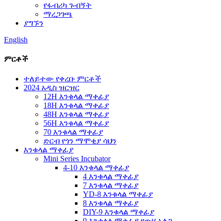
የፋብሪካ ጉብኝት
ማረጋገጫ
ያግኙን
English
ምርቶች
ተለይተው የቀረቡ ምርቶች
2024 አዲስ ዝርዝር
12H እንቁላል ማቀፊያ
18H እንቁላል ማቀፊያ
48H እንቁላል ማቀፊያ
56H እንቁላል ማቀፊያ
70 እንቁላል ማቀፊያ
ድርብ የጎን ማሞቂያ ሳህን
እንቁላል ማቀፊያ
Mini Series Incubator
4-10 እንቁላል ማቀፊያ
4 እንቁላል ማቀፊያ
7 እንቁላል ማቀፊያ
YD-8 እንቁላል ማቀፊያ
8 እንቁላል ማቀፊያ
DIY-9 እንቁላል ማቀፊያ
9 እንቁላል ማቀፊያ የውሃ አልጋ