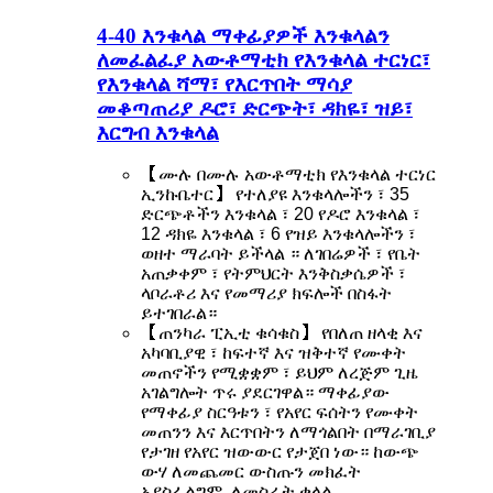
4-40 እንቁላል ማቀፊያዎች እንቁላልን
ለመፈልፈያ አውቶማቲክ የእንቁላል ተርነር፣
የእንቁላል ሻማ፣ የእርጥበት ማሳያ
መቆጣጠሪያ ዶሮ፣ ድርጭት፣ ዳክዬ፣ ዝይ፣
እርግብ እንቁላል
【ሙሉ በሙሉ አውቶማቲክ የእንቁላል ተርነር
ኢንኩቤተር】 የተለያዩ እንቁላሎችን ፣ 35
ድርጭቶችን እንቁላል ፣ 20 የዶሮ እንቁላል ፣
12 ዳክዬ እንቁላል ፣ 6 የዝይ እንቁላሎችን ፣
ወዘተ ማራባት ይችላል ። ለገበሬዎች ፣ የቤት
አጠቃቀም ፣ የትምህርት እንቅስቃሴዎች ፣
ላቦራቶሪ እና የመማሪያ ክፍሎች በስፋት
ይተገበራል።
【ጠንካራ ፒኢቲ ቁሳቁስ】 የበለጠ ዘላቂ እና
አካባቢያዊ ፣ ከፍተኛ እና ዝቅተኛ የሙቀት
መጠኖችን የሚቋቋም ፣ ይህም ለረጅም ጊዜ
አገልግሎት ጥሩ ያደርገዋል። ማቀፊያው
የማቀፊያ ስርዓቱን ፣ የአየር ፍሰትን የሙቀት
መጠንን እና እርጥበትን ለማጎልበት በማራገቢያ
የታገዘ የአየር ዝውውር የታጀበ ነው። ከውጭ
ውሃ ለመጨመር ውስጡን መክፈት
አያስፈልግም, ለመስራት ቀላል