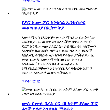
ጥያቄ
ዝርዝር
የዶሮ ኢሙ ፓሮ እንቁላል ኢንኩቤተር
መቆጣጠሪያ በኢትዮጵያ
አውቶማቲክ የእርጥበት መጠን ማሳያው በጠቅላላው
የመትከያ ጊዜ ውስጥ እንቁላሎችዎ በጥሩ እርጥበት
ደረጃ እንዲቀመጡ ያደርጋል። ይህ ባህሪ ትክክለኛውን
እርጥበት ከመጠበቅ ግምቱን ይወስዳል እና በሌሎች
አስፈላጊ ተግባራት ላይ እንዲያተኩሩ ያስችልዎታል.
ሙሉ በሙሉ አውቶማቲክ በሆነው ተግባር፣
እንቁላሎችዎ በተሳካ ሁኔታ ለመፈልፈል
የሚያስፈልጋቸውን እንክብካቤ እና ትኩረት እያገኙ
መሆኑን እርግጠኛ መሆን ይችላሉ።
ጥያቄ
ዝርዝር
ሙሉ በሙሉ በራስ-ሰር 20 አቅም ያለው ፓሮ
ፊንች የዶሮ እንቁላል ማቀፊያ