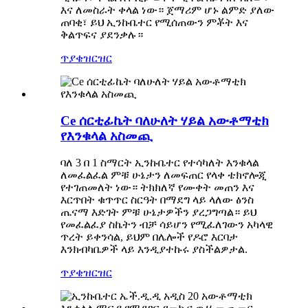
እና ለመስራት ቀላል ነው። ጀማሪም ሆኑ ልምድ ያለው
ጠባቂ፣ ይህ ኢንኩቤተር የሚሰጠውን ምቾት እና
ቅልጥፍና ያደንቃሉ።
ጥያቄ
ዝርዝር
Ce ሰርቲፊኬት ባለሁለት ሃይል አውቶማቲክ
የእንቁላል አስመጪ
ባለ 3 በ 1 ስማርት ኢንኩቤተር የተሳካለት እንቁላል
ለመፈልፈል ምቹ ሁኔታን ለመፍጠር የላቀ ቴክኖሎጂ
የተገጠመለት ነው። ትክክለኛ የሙቀት መጠን እና
እርጥበት ቁጥጥር ስርዓት በማደግ ላይ ላለው ፅንስ
ጤናማ እድገት ምቹ ሁኔታዎችን ያረጋግጣል። ይህ
የመፈልፈያ ስኬትን ብቻ ሳይሆን የሚፈለገውን አካላዊ
ጥረት ይቀንሳል, ይህም በሌሎች የዶሮ እርባታ
እንክብካቤዎች ላይ እንዲያተኩሩ ያስችልዎታል.
ጥያቄ
ዝርዝር