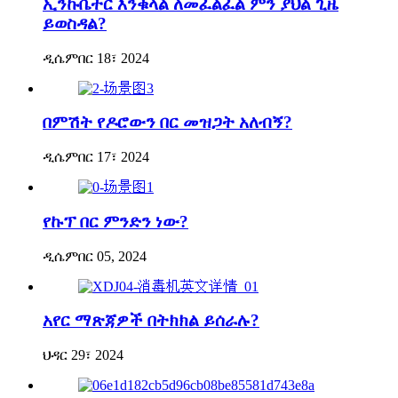
ኢንኩቤተር እንቁላል ለመፈልፈል ምን ያህል ጊዜ
ይወስዳል?
ዲሴምበር 18፣ 2024
በምሽት የዶሮውን በር መዝጋት አለብኝ?
ዲሴምበር 17፣ 2024
የኩፕ በር ምንድን ነው?
ዲሴምበር 05, 2024
አየር ማጽጃዎች በትክክል ይሰራሉ?
ህዳር 29፣ 2024