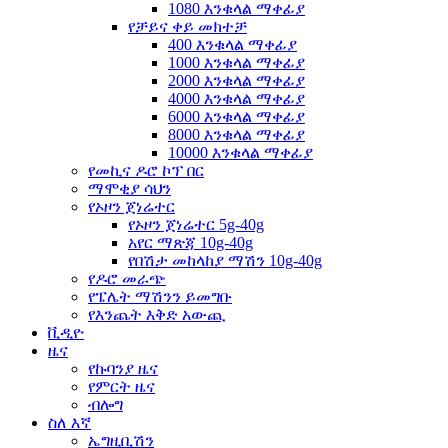
1080 እንቁላል ማቀፊያ
የቻይና ቀይ መክተቻ
400 እንቁላል ማቀፊያ
1000 እንቁላል ማቀፊያ
2000 እንቁላል ማቀፊያ
4000 እንቁላል ማቀፊያ
6000 እንቁላል ማቀፊያ
8000 እንቁላል ማቀፊያ
10000 እንቁላል ማቀፊያ
የመኪና ዶሮ ኮፕ በር
ማሞቂያ ሳህን
የኦዞን ጀነሬተር
የኦዞን ጀነሬተር 5g-40g
አየር ማጽጃ 10g-40g
የበሽታ መከላከያ ማሽን 10g-40g
የዶሮ መራጭ
የፔሌት ማሽንን ይመግቡ
የእንጨት እቅድ አውጪ
ቪዲዮ
ዜና
የኩባንያ ዜና
የምርት ዜና
ብሎግ
ስለ እኛ
ኤግዚቢሽን