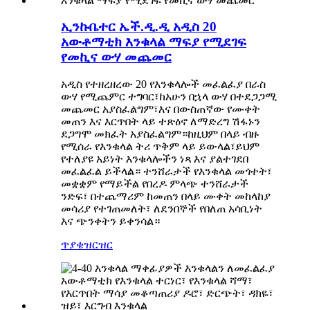
ኢንኩቤተር ኤች.ዲ.ዲ አዲስ 20
አውቶማቲክ እንቁላል ማፍያ የሚደገፍ
የመኪና ውሃ መጨመር
አዲስ የተዘረዘረው 20 የእንቁላሎች መፈልፈያ በራስ
ውሃ የሚጨምር ተግባር፣ከአሁን በኋላ ውሃ በተደጋጋሚ
መጨመር አያስፈልግም፣እና በውስጠኛው የሙቀት
መጠን እና እርጥበት ላይ ተጽዕኖ ለማድረግ ሽፋኑን
ደጋግሞ መክፈት አያስፈልግም።ከዚህም በላይ ብዙ
የሚሰራ የእንቁላል ትሪ ጥቅም ላይ ይውላል፣ይህም
የተለያዩ አይነት እንቁላሎችን ነጻ እና ያልተገደበ
መፈልፈል ይችላል። ተንሸራታች የእንቁላል መጎተት፣
መቋቋም የማይችል የበረዶ ምላጭ ተንሸራታች
ንድፍ፣ በተጨማሪም ከመጠን በላይ ሙቀት መከላከያ
መሳሪያ የተገጠመለት፣ ለደንበኞች የበለጠ አሳቢነት
እና ጭንቀትን ይቀንሳል።
ጥያቄ
ዝርዝር