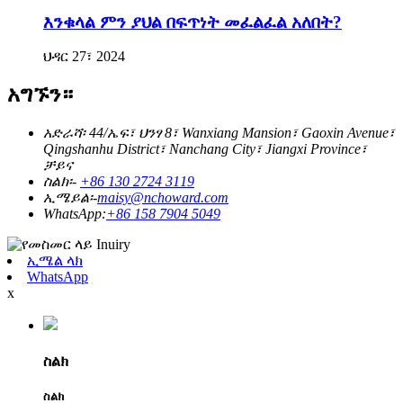
እንቁላል ምን ያህል በፍጥነት መፈልፈል አለበት?
ህዳር 27፣ 2024
አግኙን።
አድራሻ፡ 44/ኤፍ፣ ህንፃ 8፣ Wanxiang Mansion፣ Gaoxin Avenue፣
Qingshanhu District፣ Nanchang City፣ Jiangxi Province፣
ቻይና
ስልክ፡-
+86 130 2724 3119
ኢሜይል፡-
maisy@nchoward.com
WhatsApp:
+86 158 7904 5049
ኢሜል ላክ
WhatsApp
x
ስልክ
ስልክ