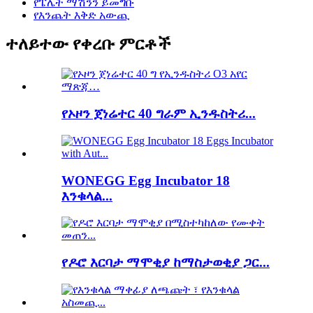
የፔሌት ማሽንን ይመግቡ
የእንጨት እቅድ አውጪ
ተለይተው የቀረቡ ምርቶች
የኦዞን ጀነሬተር 40 ግራም ኢንዱስትሪ...
WONEGG Egg Incubator 18
እንቁላል...
የዶሮ እርባታ ማሞቂያ ከማስታወቂያ ጋር...