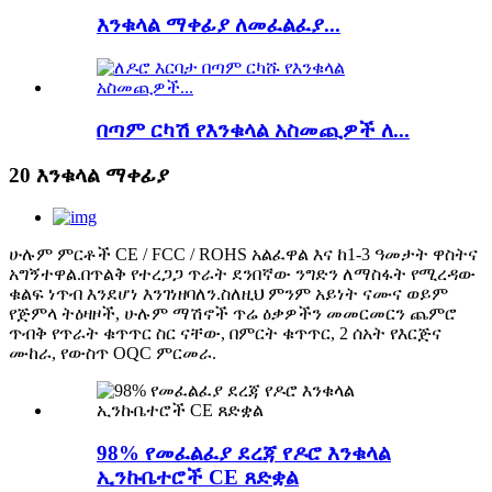
እንቁላል ማቀፊያ ለመፈልፈያ...
በጣም ርካሽ የእንቁላል አስመጪዎች ለ...
20 እንቁላል ማቀፊያ
ሁሉም ምርቶች CE / FCC / ROHS አልፈዋል እና ከ1-3 ዓመታት ዋስትና
አግኝተዋል.በጥልቅ የተረጋጋ ጥራት ደንበኛው ንግድን ለማስፋት የሚረዳው
ቁልፍ ነጥብ እንደሆነ እንገነዘባለን.ስለዚህ ምንም አይነት ናሙና ወይም
የጅምላ ትዕዛዞች, ሁሉም ማሽኖች ጥሬ ዕቃዎችን መመርመርን ጨምሮ
ጥብቅ የጥራት ቁጥጥር ስር ናቸው, በምርት ቁጥጥር, 2 ሰአት የእርጅና
ሙከራ, የውስጥ OQC ምርመራ.
98% የመፈልፈያ ደረጃ የዶሮ እንቁላል
ኢንኩቤተሮች CE ጸድቋል