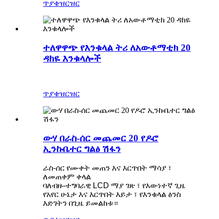
ጥያቄ
ዝርዝር
ተለዋዋጭ የእንቁላል ትሪ ለአውቶማቲክ 20
ዳክዬ እንቁላሎች
ጥያቄ
ዝርዝር
ውሃ በራስ-ሰር መጨመር 20 የዶሮ
ኢንኩቤተር ግልፅ ሽፋን
ራስ-ሰር የሙቀት መጠን እና እርጥበት ማሳያ ፣
ለመጠቀም ቀላል
ባለብዙ-ተግባራዊ LCD ማያ ገጽ ፣ የእውነተኛ ጊዜ
የአየር ሁኔታ እና እርጥበት እይታ ፣ የእንቁላል ፅንስ
እድገትን በጊዜ ይመልከቱ።