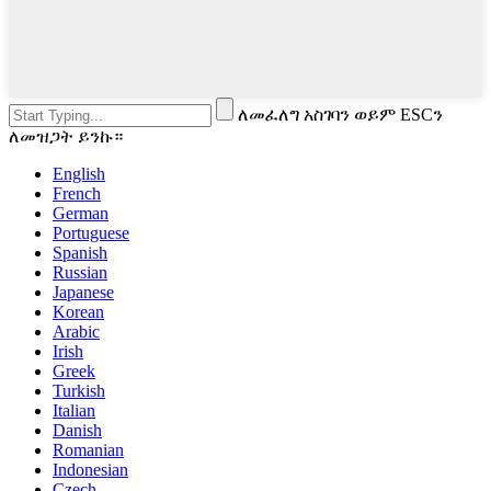
ለመፈለግ አስገባን ወይም ESCን
ለመዝጋት ይንኩ።
English
French
German
Portuguese
Spanish
Russian
Japanese
Korean
Arabic
Irish
Greek
Turkish
Italian
Danish
Romanian
Indonesian
Czech