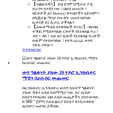
【ብልህ እሽግ】 ይህ ደግሞ በሚታይ ፖሊ
ድራጎን የታሸገ ነው ፣ በዚህ መሠረት ፣
የፎቶዎች እና የአሠራር ቅንብሮችን አይነካም።
በዲጂታል ማሳያ የሙቀት መጠን በቀላሉ
ሊቀናጅ እና ሊሠራ ይችላል።
【አውቶማቲክ እንቁላሎች ተርነር】 ባለብዙ
ተግባር የሚስተካከሉ ርቀቶች የእንቁላል ትሪ ፣
ዶሮ ፣ ዳክ ፣ ዝይ እና ሌሎች የእንቁላል ትሪዎች
ሁሉም የተስተካከሉ ፣ የተትረፈረፈ ቀዳዳ
ንድፍ ናቸው።
ጥያቄ
ዝርዝር
ውሃ ግልጽነት ያለው 20 የዶሮ ኢንኩቤተር
ማሽን በራስ-ሰር መጨመር
በኢንኩቤተር ኢንዱስትሪ ውስጥ ከፍተኛ ግልጽነት
ያለው ሽፋን አዲስ አዝማሚያ ነው. እና እርስዎ
ከወኔግ የተዘረዘሩ ብዙ አዲስ መጪዎችን ያስተውላሉ.
ከ 360 ° ጀምሮ የመፈልፈያ ሂደቱን እንዲመለከቱ
እርስዎን መደገፍ ይችላሉ.