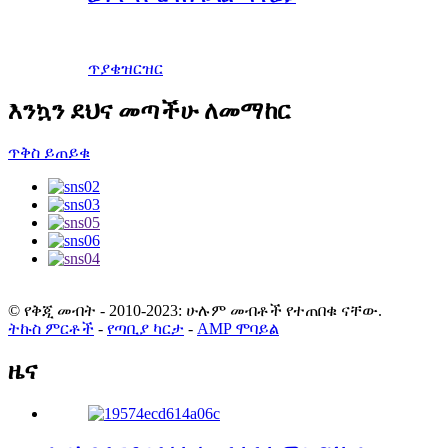
ጥያቄ
ዝርዝር
እንኳን ደህና መጣችሁ ለመማከር
ጥቅስ ይጠይቁ
© የቅጂ መብት - 2010-2023: ሁሉም መብቶች የተጠበቁ ናቸው.
ትኩስ ምርቶች
-
የጣቢያ ካርታ
-
AMP ሞባይል
ዜና