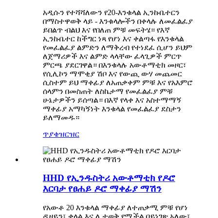
አዲሱን የተሻሻለውን የ20-እንቁላል ኢንኩቤተርን
በማስተዋወቅ ላይ - እንቁላሎችን በቀላሉ ለመፈልፈያ
ይበልጥ ብልህ እና የበለጠ ምቹ መፍትሄ። የእኛ
ኢንኩቤተር ከችግር ነጻ የሆነ እና ቀልጣፋ የእንቁላል
የመፈልፈያ ልምድን ለማቅረብ የተነደፈ ሲሆን ይህም
ለጀማሪዎች እና ልምድ ላላቸው ፈላጊዎች ምርጥ
ምርጫ ያደርገዋል። በእንቁላሉ አውቶማቲክ መዞር፣
የሲሊኮን ማሞቂያ ሽቦ እና የውጪ ውሃ መጨመር
ሲስተም ይህ ማቀፊያ ለአጠቃቀም ምቹ እና የአእምሮ
ሰላምን በመስጠት ለስኬታማ የመፈልፈያ ምቹ
ሁኔታዎችን ይሰጣል። በእኛ የላቀ እና አስተማማኝ
ማቀፊያ አማካኝነት እንቁላል የመፈልፈያ ደስታን
ይለማመዱ።
ጥያቄ
ዝርዝር
HHD የኢንዱስትሪ አውቶማቲክ የዶሮ
እርባታ የፀሐይ ዶሮ ማቀፊያ ማሽን
የአውቶ 20 እንቁላል ማቀፊያ ለተጠቃሚ ምቹ የሆነ
ዲዛይን፣ ቀላል እና ሊታወቅ የሚችል በይነገጽ አለው፣