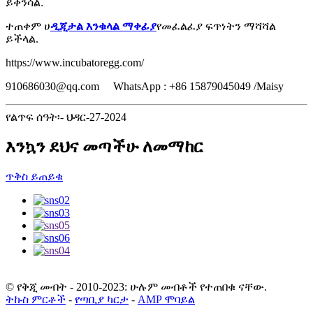
ይቀንሳል.
ተጠቀም ሀ
ዲጂታል እንቁላል ማቀፊያ
የመፈልፈያ ፍጥነትን ማሻሻል
ይችላል.
https://www.incubatoregg.com/
910686030@qq.com WhatsApp : +86 15879045049 /Maisy
የልጥፍ ሰዓት፡- ህዳር-27-2024
እንኳን ደህና መጣችሁ ለመማከር
ጥቅስ ይጠይቁ
© የቅጂ መብት - 2010-2023: ሁሉም መብቶች የተጠበቁ ናቸው.
ትኩስ ምርቶች
-
የጣቢያ ካርታ
-
AMP ሞባይል