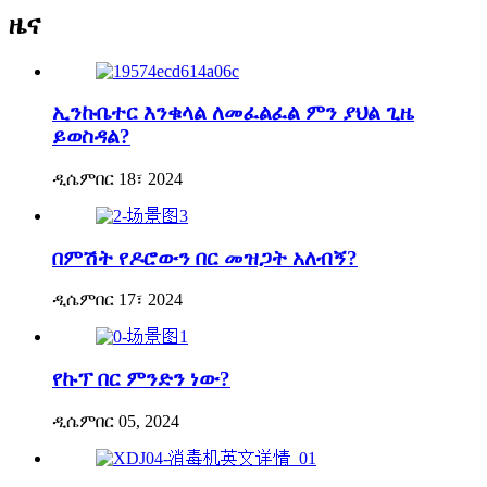
ዜና
ኢንኩቤተር እንቁላል ለመፈልፈል ምን ያህል ጊዜ
ይወስዳል?
ዲሴምበር 18፣ 2024
በምሽት የዶሮውን በር መዝጋት አለብኝ?
ዲሴምበር 17፣ 2024
የኩፕ በር ምንድን ነው?
ዲሴምበር 05, 2024