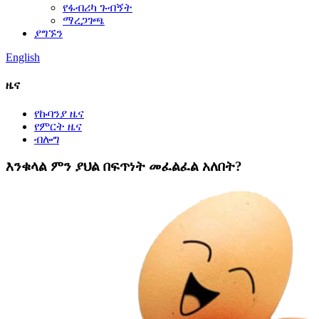
የፋብሪካ ጉብኝት
ማረጋገጫ
ያግኙን
English
ዜና
የኩባንያ ዜና
የምርት ዜና
ብሎግ
እንቁላል ምን ያህል በፍጥነት መፈልፈል አለበት?