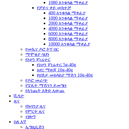
1080 እንቁላል ማቀፊያ
የቻይና ቀይ መክተቻ
400 እንቁላል ማቀፊያ
1000 እንቁላል ማቀፊያ
2000 እንቁላል ማቀፊያ
4000 እንቁላል ማቀፊያ
6000 እንቁላል ማቀፊያ
8000 እንቁላል ማቀፊያ
10000 እንቁላል ማቀፊያ
የመኪና ዶሮ ኮፕ በር
ማሞቂያ ሳህን
የኦዞን ጀነሬተር
የኦዞን ጀነሬተር 5g-40g
አየር ማጽጃ 10g-40g
የበሽታ መከላከያ ማሽን 10g-40g
የዶሮ መራጭ
የፔሌት ማሽንን ይመግቡ
የእንጨት እቅድ አውጪ
ቪዲዮ
ዜና
የኩባንያ ዜና
የምርት ዜና
ብሎግ
ስለ እኛ
ኤግዚቢሽን