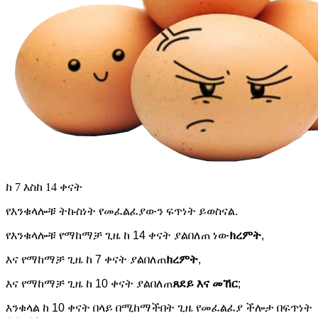
ከ 7 እስከ 14 ቀናት
የእንቁላሎቹ ትኩስነት የመፈልፈያውን ፍጥነት ይወስናል.
የእንቁላሎቹ የማከማቻ ጊዜ ከ 14 ቀናት ያልበለጠ ነው
ክረምት
,
እና የማከማቻ ጊዜ ከ 7 ቀናት ያልበለጠ
ክረምት
,
እና የማከማቻ ጊዜ ከ 10 ቀናት ያልበለጠ
ጸደይ እና መኸር
;
እንቁላል ከ 10 ቀናት በላይ በሚከማችበት ጊዜ የመፈልፈያ ችሎታ በፍጥነት