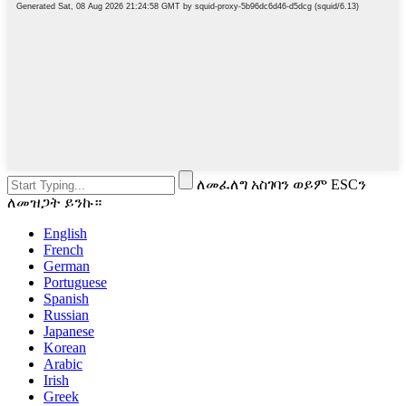
ለመፈለግ አስገባን ወይም ESCን
ለመዝጋት ይንኩ።
English
French
German
Portuguese
Spanish
Russian
Japanese
Korean
Arabic
Irish
Greek