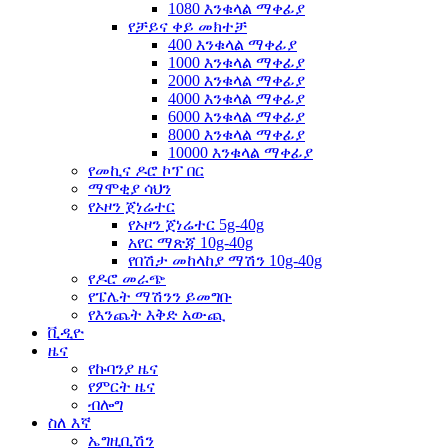
1080 እንቁላል ማቀፊያ
የቻይና ቀይ መክተቻ
400 እንቁላል ማቀፊያ
1000 እንቁላል ማቀፊያ
2000 እንቁላል ማቀፊያ
4000 እንቁላል ማቀፊያ
6000 እንቁላል ማቀፊያ
8000 እንቁላል ማቀፊያ
10000 እንቁላል ማቀፊያ
የመኪና ዶሮ ኮፕ በር
ማሞቂያ ሳህን
የኦዞን ጀነሬተር
የኦዞን ጀነሬተር 5g-40g
አየር ማጽጃ 10g-40g
የበሽታ መከላከያ ማሽን 10g-40g
የዶሮ መራጭ
የፔሌት ማሽንን ይመግቡ
የእንጨት እቅድ አውጪ
ቪዲዮ
ዜና
የኩባንያ ዜና
የምርት ዜና
ብሎግ
ስለ እኛ
ኤግዚቢሽን