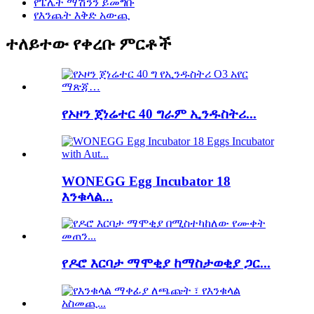
የፔሌት ማሽንን ይመግቡ
የእንጨት እቅድ አውጪ
ተለይተው የቀረቡ ምርቶች
የኦዞን ጀነሬተር 40 ግራም ኢንዱስትሪ...
WONEGG Egg Incubator 18
እንቁላል...
የዶሮ እርባታ ማሞቂያ ከማስታወቂያ ጋር...