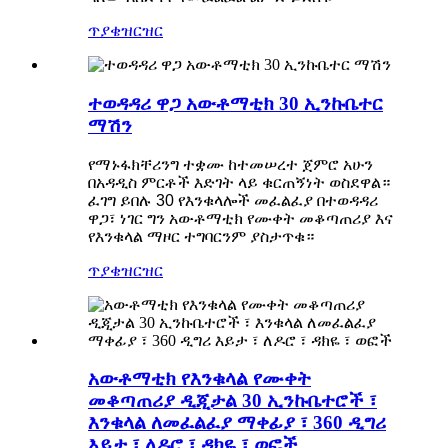
ጥያቄ
ዝርዝር
ተወዳዳሪ ዋጋ አውቶማቲክ 30 ኢንኩቤተር
ማሽን
የማኑፋክቸሪንግ ተቋሙ ከተመሠረተ ጀምሮ አሁን
በአዳዲስ ምርቶች እድገት ላይ ቁርጠኝነት ወስደዋል።
ፈገግ ይበሉ 30 የእንቁላሎች መፈልፈያ በተወዳዳሪ
ዋጋ፣ ነገር ግን አውቶማቲክ የሙቀት መቆጣጠሪያ እና
የእንቁላል ማዞር ተግባርንም ያስታጥቁ።
ጥያቄ
ዝርዝር
አውቶማቲክ የእንቁላል የሙቀት
መቆጣጠሪያ ዲጂታል 30 ኢንኩቤተሮች ፣
እንቁላል ለመፈልፈያ ማቀፊያ ፣ 360 ዲግሪ
እይታ ፣ ለዶሮ ፣ ዳክዬ ፣ ወፎች