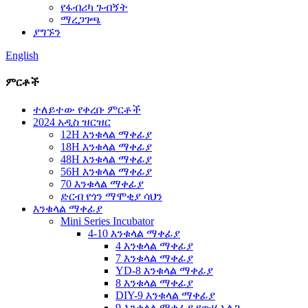
የፋብሪካ ጉብኝት
ማረጋገጫ
ያግኙን
English
ምርቶች
ተለይተው የቀረቡ ምርቶች
2024 አዲስ ዝርዝር
12H እንቁላል ማቀፊያ
18H እንቁላል ማቀፊያ
48H እንቁላል ማቀፊያ
56H እንቁላል ማቀፊያ
70 እንቁላል ማቀፊያ
ድርብ የጎን ማሞቂያ ሳህን
እንቁላል ማቀፊያ
Mini Series Incubator
4-10 እንቁላል ማቀፊያ
4 እንቁላል ማቀፊያ
7 እንቁላል ማቀፊያ
YD-8 እንቁላል ማቀፊያ
8 እንቁላል ማቀፊያ
DIY-9 እንቁላል ማቀፊያ
9 እንቁላል ማቀፊያ የውሃ አልጋ