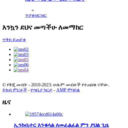
ጥያቄ
ዝርዝር
እንኳን ደህና መጣችሁ ለመማከር
ጥቅስ ይጠይቁ
© የቅጂ መብት - 2010-2023: ሁሉም መብቶች የተጠበቁ ናቸው.
ትኩስ ምርቶች
-
የጣቢያ ካርታ
-
AMP ሞባይል
ዜና
ኢንኩቤተር እንቁላል ለመፈልፈል ምን ያህል ጊዜ