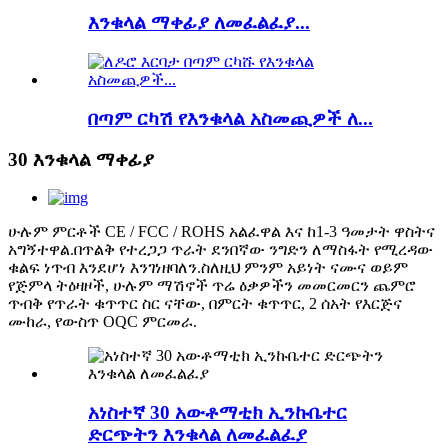
እንቁላል ማቀፊያ ለመፈልፈያ...
በጣም ርካሽ የእንቁላል አስመጪዎች ለ...
30 እንቁላል ማቀፊያ
ሁሉም ምርቶች CE / FCC / ROHS አልፈዋል እና ከ1-3 ዓመታት ዋስትና
አግኝተዋል.በጥልቅ የተረጋጋ ጥራት ደንበኛው ንግድን ለማስፋት የሚረዳው
ቁልፍ ነጥብ እንደሆነ እንገነዘባለን.ስለዚህ ምንም አይነት ናሙና ወይም
የጅምላ ትዕዛዞች, ሁሉም ማሽኖች ጥሬ ዕቃዎችን መመርመርን ጨምሮ
ጥብቅ የጥራት ቁጥጥር ስር ናቸው, በምርት ቁጥጥር, 2 ሰአት የእርጅና
ሙከራ, የውስጥ OQC ምርመራ.
አነስተኛ 30 አውቶማቲክ ኢንኩቤተር
ድርጭትን እንቁላል ለመፈልፈያ