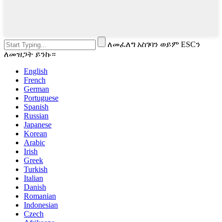
ለመፈለግ አስገባን ወይም ESCን
ለመዝጋት ይንኩ።
English
French
German
Portuguese
Spanish
Russian
Japanese
Korean
Arabic
Irish
Greek
Turkish
Italian
Danish
Romanian
Indonesian
Czech