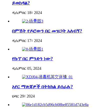
ይወስዳል?
ዲሴምበር 18፣ 2024
በምሽት የዶሮውን በር መዝጋት አለብኝ?
ዲሴምበር 17፣ 2024
የኩፕ በር ምንድን ነው?
ዲሴምበር 05, 2024
አየር ማጽጃዎች በትክክል ይሰራሉ?
ህዳር 29፣ 2024