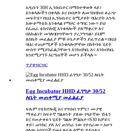
አዲሱን 30H ኢንኩቤተር በማስተዋወቅ ላይ፣
እንቁላሎችን በቀላሉ እና በብቃት ለመንከባከብ ቆራጭ
መፍትሄ። የዚህ ኢንኩቤተር ከሚታዩት ባህሪያት አንዱ
አውቶማቲክ እንቁላል የማዞር ተግባር ነው። ይህ
የፈጠራ ቴክኖሎጂ እንቁላሎች ያለማቋረጥ እና
በእኩልነት መገለባበጣቸውን ያረጋግጣል፣ ይህም
ለስኬት መፈልፈያ ምቹ ሁኔታዎችን ይፈጥራል። በዚህ
ባህሪ ተጠቃሚዎች እንቁላሎቻቸው በክትባቱ ሂደት
ውስጥ የሚያስፈልጋቸውን እንክብካቤ እና እንክብካቤ
እንደሚያገኙ እርግጠኞች መሆን ይችላሉ።
ጥያቄ
ዝርዝር
Egg Incubator HHD ፈገግታ 30/52
ለቤት መጠቀሚያ መፈልፈያ
ፍጹም የቴክኖሎጂ እና የጥበብ ጥምር፣ ሙያዊ
ማቀፊያ፣ ከፍተኛ ግልጽነት ያለው የላይኛው ሽፋን
እና የመታቀፉን ሂደት ግልጽ ምልከታ።S30 ከቻይና
ቀይ፣ ጠንከር ያለ እና ጠንካራ ነው የተሰራው። አሁን
ባለው አስደሳች የመፈልፈል ልምድ ይደሰቱ።