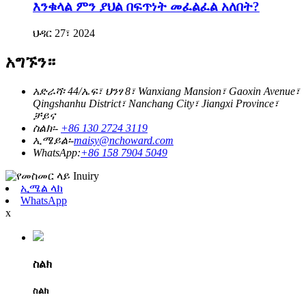
እንቁላል ምን ያህል በፍጥነት መፈልፈል አለበት?
ህዳር 27፣ 2024
አግኙን።
አድራሻ፡ 44/ኤፍ፣ ህንፃ 8፣ Wanxiang Mansion፣ Gaoxin Avenue፣
Qingshanhu District፣ Nanchang City፣ Jiangxi Province፣
ቻይና
ስልክ፡-
+86 130 2724 3119
ኢሜይል፡-
maisy@nchoward.com
WhatsApp:
+86 158 7904 5049
ኢሜል ላክ
WhatsApp
x
ስልክ
ስልክ